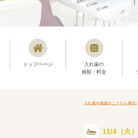
トップページ
入れ歯の
種類・料金
入れ歯や義歯のことなら横浜
11/4（