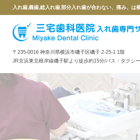
入れ歯,義歯,総入れ歯,部分入れ歯が合わない、痛み、は
〒235-0016 神奈川県横浜市磯子区磯子 2-25-1 1階
JR京浜東北根岸線磯子駅より徒歩約15分/バス・タクシー