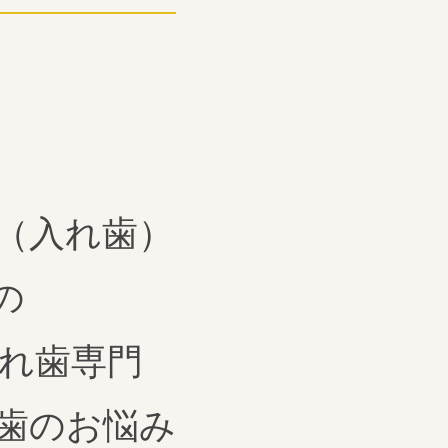
（入れ歯）
の
れ歯専門
歯のお悩み