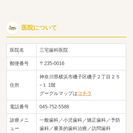
医院について
医院名
三宅歯科医院
郵便番号
〒235-0016
神奈川県横浜市磯子区磯子２丁目２５
住所
−１ 1階
グーグルマップは
コチラ
電話番号
045-752-5588
診療メニ
一般歯科／小児歯科／矯正歯科／予防
ュー
歯科／審美的歯科治療／訪問歯科