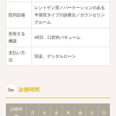
レントゲン室／パーテーションのある
院内設備
半個室タイプの診療台／カウンセリン
グルーム
所有する
AED、口腔外バキューム
機器
支払い方
現金、デンタルローン
法
診療時間
診療時
月
火
水
木
金
土
日