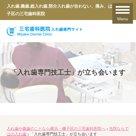
入れ歯,義歯,総入れ歯,部分入れ歯が合わない、痛み、は横浜磯
子区の三宅歯科医院
Menu
「入れ歯専門技工士」が立ち会います
入れ歯や義歯のことなら横浜・磯子区の三宅歯科医院へ
当院ならで
>
はの入れ歯
「入れ歯専門技工士」が立ち会います
>